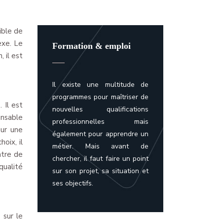
ible de
exe. Le
Formation & emploi
 il est
Il existe une multitude de
programmes pour maîtriser de
 Il est
nouvelles qualifications
onsable
professionnelles mais
our une
également pour apprendre un
oix, il
métier. Mais avant de
ntre de
chercher, il faut faire un point
qualité
sur son projet, sa situation et
ses objectifs.
 sur le