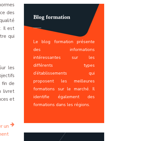
 normes
ice des
Blog formation
qualité
 Il est
tre qui
Le blog formation présente
des informations
intéressantes sur les
différents types
Sur les
d’établissements qui
jectifs
proposent les meilleures
 fin de
formations sur le marché. Il
 livret
identifie également des
nces et
formations dans les régions.
er un
ment